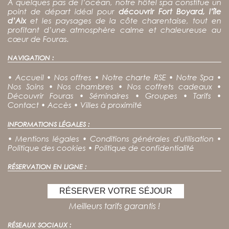
À quelques pas de l’océan, notre hôtel spa constitue un
point de départ idéal pour
découvrir Fort Boyard, l’île
d’Aix
et les paysages de la côte charentaise, tout en
profitant d’une atmosphère calme et chaleureuse au
cœur de Fouras.
NAVIGATION :
•
Accueil
•
Nos offres
•
Notre charte RSE
•
Notre Spa
•
Nos Soins
•
Nos chambres
•
Nos coffrets cadeaux
•
Découvrir Fouras
•
Séminaires
•
Groupes
•
Tarifs
•
Contact
•
Accès
•
Villes à proximité
INFORMATIONS LÉGALES :
•
Mentions légales
•
Conditions générales d'utilisation
•
Politique des cookies
•
Politique de confidentialité
RÉSERVATION EN LIGNE :
RÉSERVER VOTRE SÉJOUR
Meilleurs tarifs garantis !
RÉSEAUX SOCIAUX :