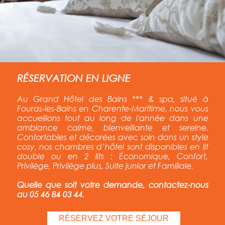
RÉSERVATION EN LIGNE
Au Grand Hôtel des Bains *** & spa, situé à
Fouras-les-Bains en Charente-Maritime, nous vous
accueillons tout au long de l'année
dans une
ambiance calme, bienveillante et sereine.
Confortables et décorées avec soin dans un style
cosy, nos chambres d’hôtel sont disponibles en lit
double ou en 2 lits : Économique, Confort,
Privilège, Privilège plus, Suite junior et Familiale.
Quelle que soit votre demande, contactez-nous
au 05 46 84 03 44
.
RÉSERVEZ VOTRE SÉJOUR