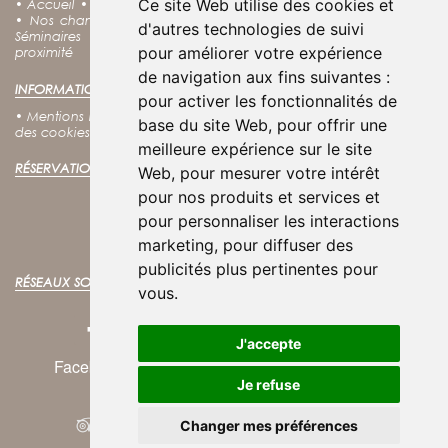
Ce site Web utilise des cookies et
•
Accueil
•
Nos offres
•
Notre charte RSE
•
Notre Spa
•
Nos Soins
•
Nos chambres
•
Nos coffrets cadeaux
•
Découvrir Fouras
•
d'autres technologies de suivi
Séminaires
•
Groupes
•
Tarifs
•
Contact
•
Accès
•
Villes à
pour améliorer votre expérience
proximité
de navigation aux fins suivantes :
INFORMATIONS LÉGALES :
pour activer les fonctionnalités de
•
Mentions légales
•
Conditions générales d'utilisation
•
Politique
base du site Web
,
pour offrir une
des cookies
•
Politique de confidentialité
meilleure expérience sur le site
RÉSERVATION EN LIGNE :
Web
,
pour mesurer votre intérêt
pour nos produits et services et
RÉSERVER VOTRE SÉJOUR
pour personnaliser les interactions
Meilleurs tarifs garantis !
marketing
,
pour diffuser des
publicités plus pertinentes pour
RÉSEAUX SOCIAUX :
vous
.
J'accepte
Facebook
Instagram
Twitter
Je refuse
Changer mes préférences
© 2025