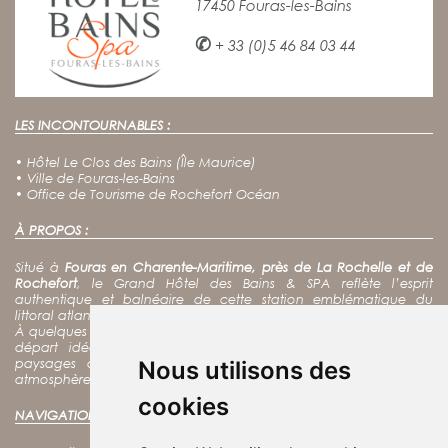
17450 Fouras-les-Bains
✆
+ 33 (0)5 46 84 03 44
LES INCONTOURNABLES :
•
Hôtel Le Clos des Bains (Île Maurice)
•
Ville de Fouras-les-Bains
•
Office de Tourisme de Rochefort Océan
À PROPOS :
Situé à
Fouras en Charente-Maritime, près de La Rochelle et de
Rochefort
, le Grand Hôtel des Bains & SPA reflète l’esprit
authentique et balnéaire de cette station emblématique du
littoral atlantique.
À quelques pas de l’océan, notre hôtel spa constitue un point de
départ idéal pour
découvrir Fort Boyard, l’île d’Aix
et les
paysages de la côte charentaise, tout en profitant d’une
Nous utilisons des
atmosphère calme et chaleureuse au cœur de Fouras.
cookies
NAVIGATION :