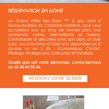
RÉSERVATION EN LIGNE
Au Grand Hôtel des Bains *** & spa, situé à
Fouras-les-Bains en Charente-Maritime, nous vous
accueillons tout au long de l'année
dans une
ambiance calme, bienveillante et sereine.
Confortables et décorées avec soin dans un style
cosy, nos chambres d’hôtel sont disponibles en lit
double ou en 2 lits : Économique, Confort,
Privilège, Privilège plus, Suite junior et Familiale.
Quelle que soit votre demande, contactez-nous
au 05 46 84 03 44
.
RÉSERVEZ VOTRE SÉJOUR