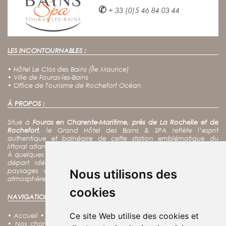
✆
+ 33 (0)5 46 84 03 44
LES INCONTOURNABLES :
•
Hôtel Le Clos des Bains (Île Maurice)
•
Ville de Fouras-les-Bains
•
Office de Tourisme de Rochefort Océan
À PROPOS :
Situé à
Fouras en Charente-Maritime, près de La Rochelle et de
Rochefort
, le Grand Hôtel des Bains & SPA reflète l’esprit
authentique et balnéaire de cette station emblématique du
littoral atlantique.
À quelques pas de l’océan, notre hôtel spa constitue un point de
départ idéal pour
découvrir Fort Boyard, l’île d’Aix
et les
paysages de la côte charentaise, tout en profitant d’une
Nous utilisons des
atmosphère calme et chaleureuse au cœur de Fouras.
cookies
NAVIGATION :
Ce site Web utilise des cookies et
•
Accueil
•
Nos offres
•
Notre charte RSE
•
Notre Spa
•
Nos Soins
•
Nos chambres
•
Nos coffrets cadeaux
•
Découvrir Fouras
•