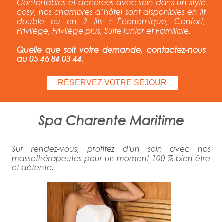
Confortables et décorées avec soin dans un style
cosy, nos chambres d’hôtel sont disponibles en lit
double ou en 2 lits : Économique, Confort,
Privilège, Privilège plus, Suite junior et Familiale.
Quelle que soit votre demande, contactez-nous
au 05 46 84 03 44
.
RÉSERVEZ VOTRE SÉJOUR
Spa Charente Maritime
Sur rendez-vous,
profitez d'un soin avec nos
massothérapeutes pour un moment 100 % bien être
et détente.