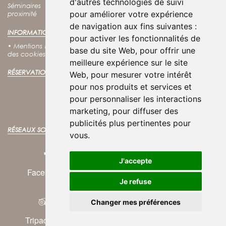
d'autres technologies de suivi
Séminaires
•
Groupes
•
Tarifs
•
Contact
•
Accès
•
Villes à
pour améliorer votre expérience
proximité
de navigation aux fins suivantes :
INFORMATIONS LÉGALES :
pour activer les fonctionnalités de
•
Mentions légales
•
Conditions générales d'utilisation
•
Politique
base du site Web
,
pour offrir une
des cookies
•
Politique de confidentialité
meilleure expérience sur le site
RÉSERVATION EN LIGNE :
Web
,
pour mesurer votre intérêt
pour nos produits et services et
RÉSERVER VOTRE SÉJOUR
pour personnaliser les interactions
Meilleurs tarifs garantis !
marketing
,
pour diffuser des
publicités plus pertinentes pour
RÉSEAUX SOCIAUX :
vous
.
J'accepte
Facebook
Instagram
Twitter
Je refuse
Changer mes préférences
© 2025
Atoutmédia
Tripadvisor
Youtube