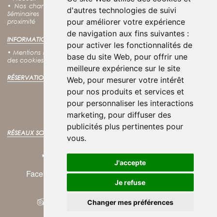
•
Nos chambres
•
Nos coffrets cadeaux
•
Découvrir Fouras
•
d'autres technologies de suivi
Séminaires
•
Groupes
•
Tarifs
•
Contact
•
Accès
•
Villes à
pour améliorer votre expérience
proximité
de navigation aux fins suivantes :
INFORMATIONS LÉGALES :
pour activer les fonctionnalités de
•
Mentions légales
•
Conditions générales d'utilisation
•
Politique
base du site Web
,
pour offrir une
des cookies
•
Politique de confidentialité
meilleure expérience sur le site
RÉSERVATION EN LIGNE :
Web
,
pour mesurer votre intérêt
pour nos produits et services et
RÉSERVER VOTRE SÉJOUR
pour personnaliser les interactions
Meilleurs tarifs garantis !
marketing
,
pour diffuser des
publicités plus pertinentes pour
RÉSEAUX SOCIAUX :
vous
.
J'accepte
Facebook
Instagram
Twitter
Je refuse
Changer mes préférences
© 2025
Atoutmédia