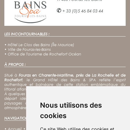
✆
+ 33 (0)5 46 84 03 44
LES INCONTOURNABLES :
•
Hôtel Le Clos des Bains (Île Maurice)
•
Ville de Fouras-les-Bains
•
Office de Tourisme de Rochefort Océan
À PROPOS :
Situé à
Fouras en Charente-Maritime, près de La Rochelle et de
Rochefort
, le Grand Hôtel des Bains & SPA reflète l’esprit
authentique et balnéaire de cette station emblématique du
littoral atlantique.
À quelques pas de l’océan, notre hôtel spa constitue un point de
départ idéal pour
découvrir Fort Boyard, l’île d’Aix
et les
paysages de la côte charentaise, tout en profitant d’une
Nous utilisons des
atmosphère calme et chaleureuse au cœur de Fouras.
cookies
NAVIGATION :
Ce site Web utilise des cookies et
•
Accueil
•
Nos offres
•
Notre charte RSE
•
Notre Spa
•
Nos Soins